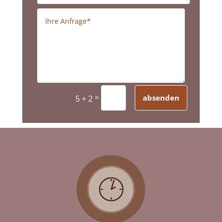
=
absenden
5 + 2